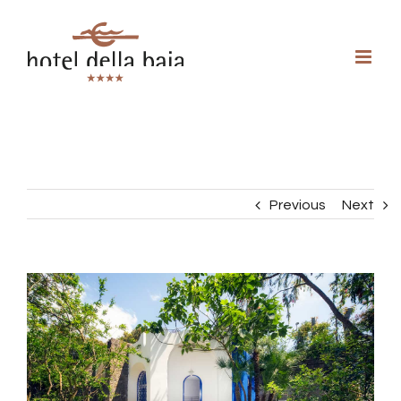
Previous
Next
View
Larger
Image